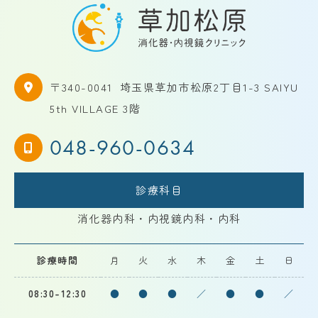
〒340-0041
埼玉県草加市松原2丁目1-3 SAIYU
5th VILLAGE 3階
048-960-0634
診療科目
消化器内科・内視鏡内科・内科
診療時間
月
火
水
木
金
土
日
08:30-12:30
●
●
●
／
●
●
／